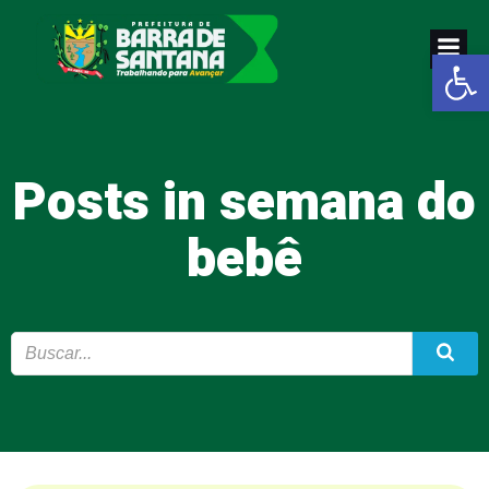
Pular
para
Abrir a
o
conteúdo
Posts in semana do
bebê