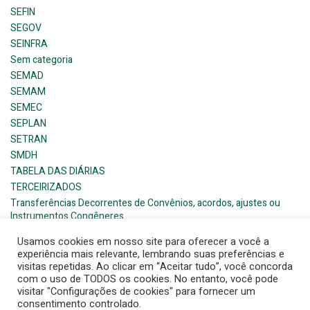
SEFIN
SEGOV
SEINFRA
Sem categoria
SEMAD
SEMAM
SEMEC
SEPLAN
SETRAN
SMDH
TABELA DAS DIÁRIAS
TERCEIRIZADOS
Transferências Decorrentes de Convênios, acordos, ajustes ou
Instrumentos Congêneres
Usamos cookies em nosso site para oferecer a você a
experiência mais relevante, lembrando suas preferências e
visitas repetidas. Ao clicar em “Aceitar tudo”, você concorda
com o uso de TODOS os cookies. No entanto, você pode
visitar "Configurações de cookies" para fornecer um
© 2026 Barra de Santana- Prefeitura Municipal. Created for
consentimento controlado.