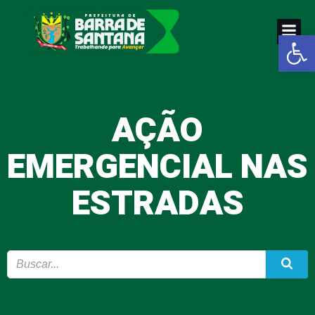
Pular
para
Abrir a
o
conteúdo
AÇÃO
EMERGENCIAL NAS
ESTRADAS