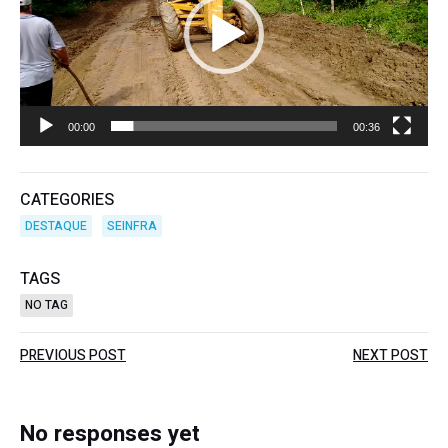
00:00
00:36
CATEGORIES
DESTAQUE
SEINFRA
TAGS
NO TAG
Post
Post
PREVIOUS POST
NEXT POST
navigation
navigation
No responses yet