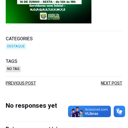
CATEGORIES
DESTAQUE
TAGS
NO TAG
Post
Post
PREVIOUS POST
NEXT POST
navigation
navigation
No responses yet