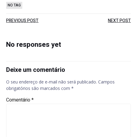
NO TAG
Post
Post
PREVIOUS POST
NEXT POST
navigation
navigation
No responses yet
Deixe um comentário
O seu endereço de e-mail não será publicado.
Campos
obrigatórios são marcados com
*
Comentário
*