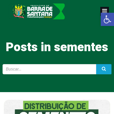
Pular
para
Abrir a
o
conteúdo
Posts in sementes