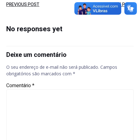
Post
Post
PREVIOUS POST
NEXT POST
navigation
navigation
No responses yet
Deixe um comentário
O seu endereço de e-mail não será publicado.
Campos
obrigatórios são marcados com
*
Comentário
*