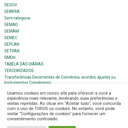
SEGOV
SEINFRA
Sem categoria
SEMAD
SEMAM
SEMEC
SEPLAN
SETRAN
SMDH
TABELA DAS DIÁRIAS
TERCEIRIZADOS
Transferências Decorrentes de Convênios, acordos, ajustes ou
Instrumentos Congêneres
Usamos cookies em nosso site para oferecer a você a
experiência mais relevante, lembrando suas preferências e
visitas repetidas. Ao clicar em “Aceitar tudo”, você concorda
com o uso de TODOS os cookies. No entanto, você pode
visitar "Configurações de cookies" para fornecer um
© 2026 Barra de Santana- Prefeitura Municipal. Created for
consentimento controlado.
free using WordPress and
Colibri