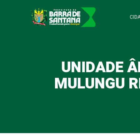
Pular
para
CID
o
conteúdo
UNIDADE Â
MULUNGU R