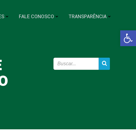
ES
FALE CONOSCO
TRANSPARÊNCIA
Abrir a
E
O