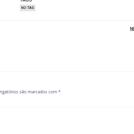
TAGS
NO TAG
Post
N
navigation
igatórios são marcados com
*