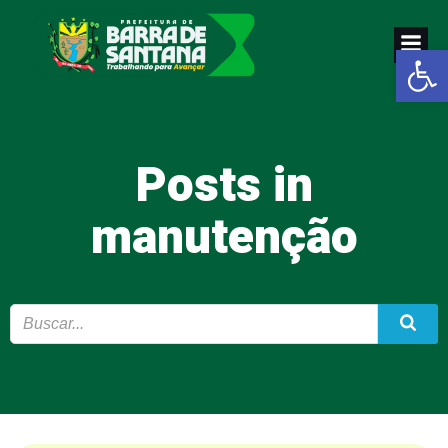
Pular
para
Abrir a
o
conteúdo
Posts in
manutenção