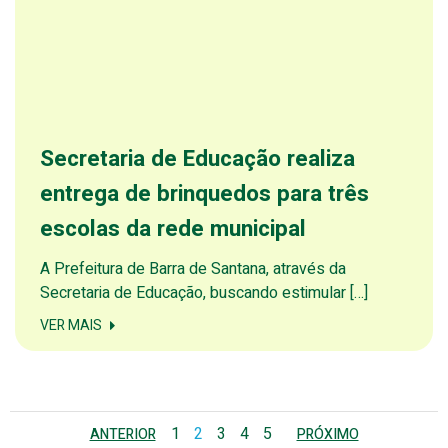
Secretaria de Educação realiza
entrega de brinquedos para três
escolas da rede municipal
A Prefeitura de Barra de Santana, através da
Secretaria de Educação, buscando estimular […]
VER MAIS
Posts
Posts
Posts
Page
Page
Page
Page
Page
1
2
3
4
5
ANTERIOR
PRÓXIMO